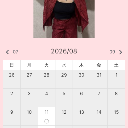
2026/08
keyboard_arrow_left
keyboard_arrow_right
07
09
日
月
火
水
木
金
土
26
27
28
29
30
31
1
2
3
4
5
6
7
8
9
10
11
12
13
14
15
◯