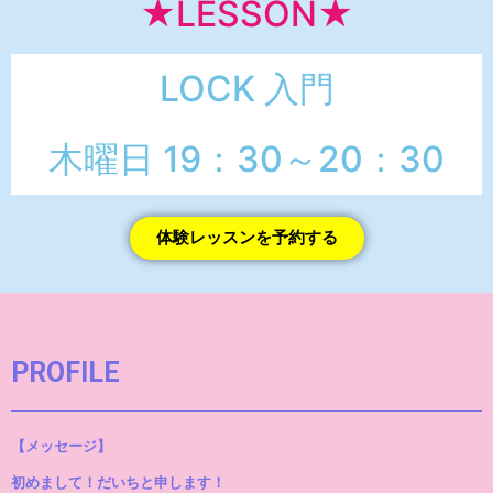
★LESSON★
LOCK 入門
木曜日 19：30～20：30
体験レッスンを予約する
PROFILE
【メッセージ】
初めまして！だいちと申します！